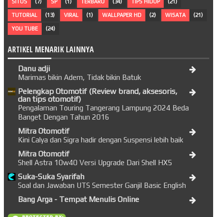
SITUS
(7)
SP
(1)
TERBARU
(34)
TIPS HIDUP
(21)
TUTORIAL
(13)
VIRAL
(1)
WALLPAPER HD
(2)
WISATA
(21)
YOU TUBE
(24)
ARTIKEL MENARIK LAINNYA
Danu adji
Marimas bikin Adem, Tidak bikin Batuk
Pelengkap Otomotif (Review brand, aksesoris,
dan tips otomotif)
Pengalaman Touring Tangerang Lampung 2024 Beda
Banget Dengan Tahun 2016
Mitra Otomotif
Kini Calya dan Sigra hadir dengan Suspensi lebih baik
Mitra Otomotif
Shell Astra 10w40 Versi Upgrade Dari Shell HX5
Suka-Suka Syarifah
Soal dan Jawaban UTS Semester Ganjil Basic English
Bang Arga - Tempat Menulis Online