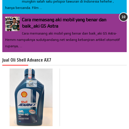
mungkin salah satu pelopor tawuran di Indonesia hehehe ,
hanya bercanda. Film ...
Cara memasang aki mobil yang benar dan
baik_aki GS Astra
Cara memasang aki mobil yang benar dan baik_aki GS Astra-
Hemm nampaknya sudutpandang.net sedang kebanjiran artikel otomotif
rupanya, ...
Jual Oli Shell Advance AX7