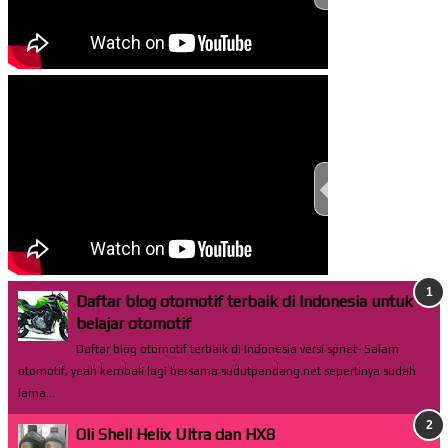
TEST THIS ST
Daftar blog otomotif terbaik di Indonesia untuk
belajar otomotif
Daftar blog otomotif terbaik di Indonesia versi spnet- Salam
otomotif, yeah kembali lagi bersama sudutpandang.net sepertinya sudah
lama...
Oli Shell Helix Ultra dan HX8