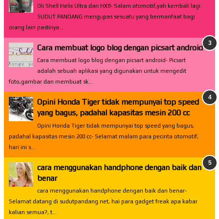
Oli Shell Helix Ultra dan HX8- Salam otomotif,yah kembali lagi
SUDUT PANDANG mengupas sesuatu yang bermanfaat bagi
orang lain pastinya...
Cara membuat logo blog dengan picsart android
Cara membuat logo blog dengan picsart android- Picsart
adalah sebuah aplikasi yang digunakan untuk mengedit
foto,gambar dan membuat sk...
Opini Honda Tiger tidak mempunyai top speed
yang bagus, padahal kapasitas mesin 200 cc
Opini Honda Tiger tidak mempunyai top speed yang bagus,
padahal kapasitas mesin 200 cc- Selamat malam para pecinta otomotif,
hari ini s...
cara menggunakan handphone dengan baik dan
benar
cara menggunakan handphone dengan baik dan benar-
Selamat datang di sudutpandang.net, hai para gadget freak apa kabar
kalian semua?, t...