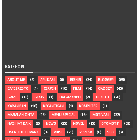
KATEGORI
ABOUT ME
(2)
APLIKASI
(6)
BISNIS
(34)
BLOGGER
(68)
CAFE&RESTO
(1)
CERPEN
(10)
FILM
(14)
GADGET
(45)
GAME
(10)
GEMS
(1)
HALAMANKU
(2)
HEALTH
(28)
KARANGAN
(16)
KECANTIKAN
(1)
KOMPUTER
(1)
MASALAH CINTA
(13)
MENU SPECIAL
(16)
MOTIVASI
(32)
NASIHAT BAIK
(2)
NEWS
(25)
NOVEL
(15)
OTOMOTIF
(39)
OVER THE LIBRARY
(3)
PUISI
(23)
REVIEW
(6)
SEO
(7)