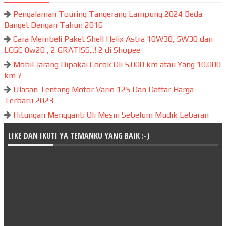
Pengalaman Touring Tangerang Lampung 2024 Beda
Banget Dengan Tahun 2016
Cara Membeli Paket Shell Helix Astra 10W30, 5W30 dan
LCGC 0w20 , 2 GRATISS...! 2 di Shopee
Mobil Jarang Dipakai Cocok Oli 5.000 km atau Yang 10.000
km ?
Ulasan Tentang Motor Vario 125 Dan Daftar Harga
Terbaru 2023
Hitungan Mengganti Oli Mesin Sebelum Mudik Lebaran
LIKE DAN IKUTI YA TEMANKU YANG BAIK :-)