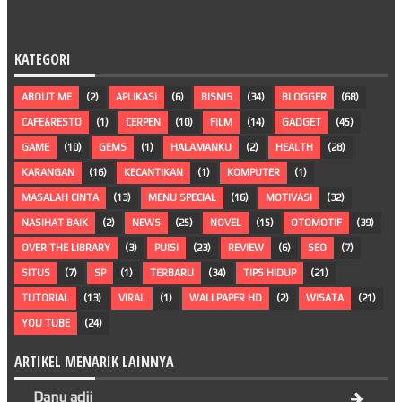
KATEGORI
ABOUT ME
(2)
APLIKASI
(6)
BISNIS
(34)
BLOGGER
(68)
CAFE&RESTO
(1)
CERPEN
(10)
FILM
(14)
GADGET
(45)
GAME
(10)
GEMS
(1)
HALAMANKU
(2)
HEALTH
(28)
KARANGAN
(16)
KECANTIKAN
(1)
KOMPUTER
(1)
MASALAH CINTA
(13)
MENU SPECIAL
(16)
MOTIVASI
(32)
NASIHAT BAIK
(2)
NEWS
(25)
NOVEL
(15)
OTOMOTIF
(39)
OVER THE LIBRARY
(3)
PUISI
(23)
REVIEW
(6)
SEO
(7)
SITUS
(7)
SP
(1)
TERBARU
(34)
TIPS HIDUP
(21)
TUTORIAL
(13)
VIRAL
(1)
WALLPAPER HD
(2)
WISATA
(21)
YOU TUBE
(24)
ARTIKEL MENARIK LAINNYA
Danu adji