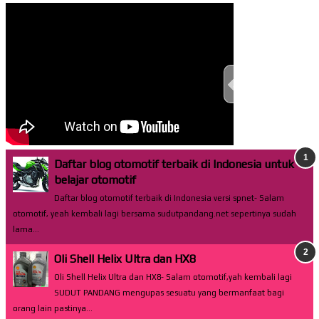
TEST THIS ST
Daftar blog otomotif terbaik di Indonesia untuk
belajar otomotif
Daftar blog otomotif terbaik di Indonesia versi spnet- Salam
otomotif, yeah kembali lagi bersama sudutpandang.net sepertinya sudah
lama...
Oli Shell Helix Ultra dan HX8
Oli Shell Helix Ultra dan HX8- Salam otomotif,yah kembali lagi
SUDUT PANDANG mengupas sesuatu yang bermanfaat bagi
orang lain pastinya...