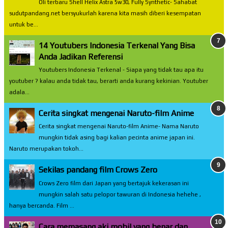
Oli terbaru Shell Helix Astra 5w30, Fully Synthetic- Sahabat
sudutpandang.net bersyukurlah karena kita masih diberi kesempatan
untuk be...
14 Youtubers Indonesia Terkenal Yang Bisa
Anda Jadikan Referensi
Youtubers Indonesia Terkenal - Siapa yang tidak tau apa itu
youtuber ? kalau anda tidak tau, berarti anda kurang kekinian. Youtuber
adala...
Cerita singkat mengenai Naruto-film Anime
Cerita singkat mengenai Naruto-film Anime- Nama Naruto
mungkin tidak asing bagi kalian pecinta anime japan ini.
Naruto merupakan tokoh...
Sekilas pandang film Crows Zero
Crows Zero film dari Japan yang bertajuk kekerasan ini
mungkin salah satu pelopor tawuran di Indonesia hehehe ,
hanya bercanda. Film ...
Cara memasang aki mobil yang benar dan