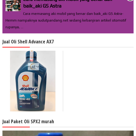
baik_aki GS Astra
Cara memasang aki mobil yang benar dan baik_aki GS Astra-
Hemm nampaknya sudutpandang.net sedang kebanjiran artikel otomotif
rupanya, ...
Jual Oli Shell Advance AX7
Jual Paket Oli SPX2 murah