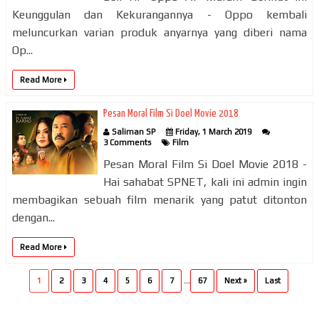
Keunggulan dan Kekurangannya - Oppo kembali
meluncurkan varian produk anyarnya yang diberi nama
Op...
Read More
Pesan Moral Film Si Doel Movie 2018
Saliman SP
Friday, 1 March 2019
3 Comments
Film
Pesan Moral Film Si Doel Movie 2018 -
Hai sahabat SPNET, kali ini admin ingin
membagikan sebuah film menarik yang patut ditonton
dengan...
Read More
1
2
3
4
5
6
7
...
67
Next »
Last