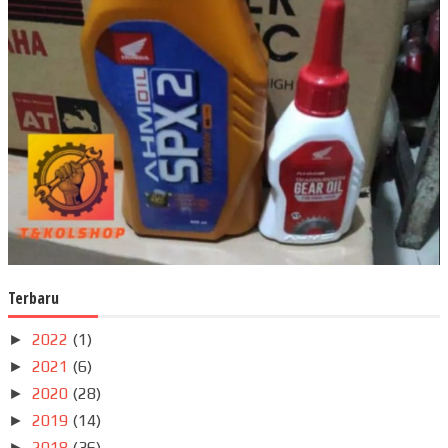
Terbaru
2022
(1)
►
2021
(6)
►
2020
(28)
►
2019
(14)
►
2018
(36)
►