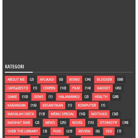
KATEGORI
ABOUT ME
(2)
APLIKASI
(6)
BISNIS
(34)
BLOGGER
(68)
CAFE&RESTO
(1)
CERPEN
(10)
FILM
(14)
GADGET
(45)
GAME
(10)
GEMS
(1)
HALAMANKU
(2)
HEALTH
(28)
KARANGAN
(16)
KECANTIKAN
(1)
KOMPUTER
(1)
MASALAH CINTA
(13)
MENU SPECIAL
(16)
MOTIVASI
(32)
NASIHAT BAIK
(2)
NEWS
(25)
NOVEL
(15)
OTOMOTIF
(39)
OVER THE LIBRARY
(3)
PUISI
(23)
REVIEW
(6)
SEO
(7)