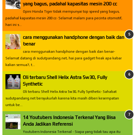
yang bagus, padahal kapasitas mesin 200 cc
Opini Honda Tiger tidak mempunyai top speed yang bagus,
padahal kapasitas mesin 200 cc- Selamat malam para pecinta otomotif,
hari ini s...
cara menggunakan handphone dengan baik dan
benar
cara menggunakan handphone dengan baik dan benar-
Selamat datang di sudutpandang.net, hai para gadget freak apa kabar
kalian semua?, t...
Oli terbaru Shell Helix Astra 5w30, Fully
Synthetic
Oli terbaru Shell Helix Astra 5w30, Fully Synthetic- Sahabat
sudutpandang.net bersyukurlah karena kita masih diberi kesempatan
untuk be...
14 Youtubers Indonesia Terkenal Yang Bisa
Anda Jadikan Referensi
Youtubers Indonesia Terkenal - Siapa yang tidak tau apa itu