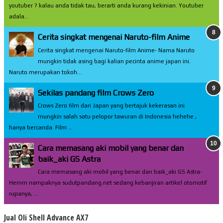
youtuber ? kalau anda tidak tau, berarti anda kurang kekinian. Youtuber
adala...
Cerita singkat mengenai Naruto-film Anime
Cerita singkat mengenai Naruto-film Anime- Nama Naruto
mungkin tidak asing bagi kalian pecinta anime japan ini.
Naruto merupakan tokoh...
Sekilas pandang film Crows Zero
Crows Zero film dari Japan yang bertajuk kekerasan ini
mungkin salah satu pelopor tawuran di Indonesia hehehe ,
hanya bercanda. Film ...
Cara memasang aki mobil yang benar dan
baik_aki GS Astra
Cara memasang aki mobil yang benar dan baik_aki GS Astra-
Hemm nampaknya sudutpandang.net sedang kebanjiran artikel otomotif
rupanya, ...
Jual Oli Shell Advance AX7