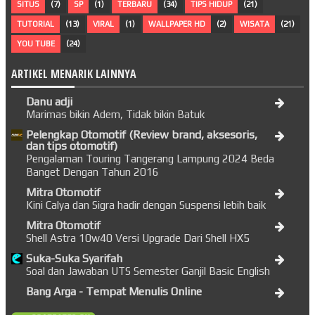
SITUS
(7)
SP
(1)
TERBARU
(34)
TIPS HIDUP
(21)
TUTORIAL
(13)
VIRAL
(1)
WALLPAPER HD
(2)
WISATA
(21)
YOU TUBE
(24)
ARTIKEL MENARIK LAINNYA
Danu adji
Marimas bikin Adem, Tidak bikin Batuk
Pelengkap Otomotif (Review brand, aksesoris,
dan tips otomotif)
Pengalaman Touring Tangerang Lampung 2024 Beda
Banget Dengan Tahun 2016
Mitra Otomotif
Kini Calya dan Sigra hadir dengan Suspensi lebih baik
Mitra Otomotif
Shell Astra 10w40 Versi Upgrade Dari Shell HX5
Suka-Suka Syarifah
Soal dan Jawaban UTS Semester Ganjil Basic English
Bang Arga - Tempat Menulis Online