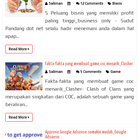
Saliman
12 Comments
Bisnis
5 Peluang bisnis yang memiliki profit
paling tinggi_business only - Sudut
Pandang dot net selalu hadir menemani anda dalam hal
apap...
Read More
Fakta-fakta yang membuat game coc menarik_Clasher
Saliman
5 Comments
Game
Fakta-fakta yang membuat game coc
menarik_Clasher- Clash of Clans yang
merupakan singkatan dari COC, adalah sebuah game yang
beraliran...
Read More
Approve Google Adsense semakin mudah_Google
Adsense