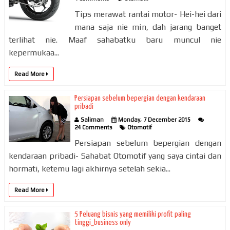
Tips merawat rantai motor- Hei-hei dari
mana saja nie min, dah jarang banget
terlihat nie. Maaf sahabatku baru muncul nie
kepermukaa...
Read More
Persiapan sebelum bepergian dengan kendaraan
pribadi
Saliman
Monday, 7 December 2015
24 Comments
Otomotif
Persiapan sebelum bepergian dengan
kendaraan pribadi- Sahabat Otomotif yang saya cintai dan
hormati, ketemu lagi akhirnya setelah sekia...
Read More
5 Peluang bisnis yang memiliki profit paling
tinggi_business only