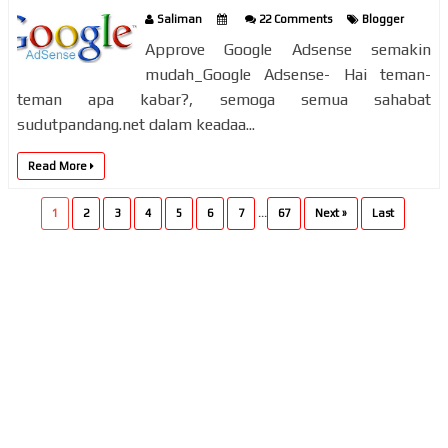
Saliman
22 Comments
Blogger
Approve Google Adsense semakin
mudah_Google Adsense- Hai teman-
teman apa kabar?, semoga semua sahabat
sudutpandang.net dalam keadaa...
Read More
1
2
3
4
5
6
7
...
67
Next »
Last