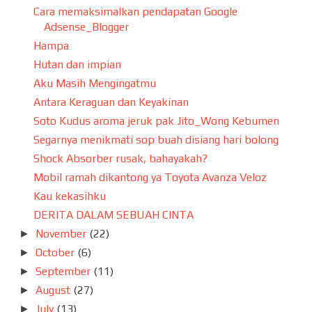
Cara memaksimalkan pendapatan Google
Adsense_Blogger
Hampa
Hutan dan impian
Aku Masih Mengingatmu
Antara Keraguan dan Keyakinan
Soto Kudus aroma jeruk pak Jito_Wong Kebumen
Segarnya menikmati sop buah disiang hari bolong
Shock Absorber rusak, bahayakah?
Mobil ramah dikantong ya Toyota Avanza Veloz
Kau kekasihku
DERITA DALAM SEBUAH CINTA
November
(22)
►
October
(6)
►
September
(11)
►
August
(27)
►
July
(13)
►