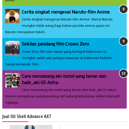
adala...
Cerita singkat mengenai Naruto-film Anime
Cerita singkat mengenai Naruto-film Anime- Nama Naruto
mungkin tidak asing bagi kalian pecinta anime japan ini.
Naruto merupakan tokoh...
Sekilas pandang film Crows Zero
Crows Zero film dari Japan yang bertajuk kekerasan ini
mungkin salah satu pelopor tawuran di Indonesia hehehe ,
hanya bercanda. Film ...
Cara memasang aki mobil yang benar dan
baik_aki GS Astra
Cara memasang aki mobil yang benar dan baik_aki GS Astra-
Hemm nampaknya sudutpandang.net sedang kebanjiran artikel otomotif
rupanya, ...
Jual Oli Shell Advance AX7