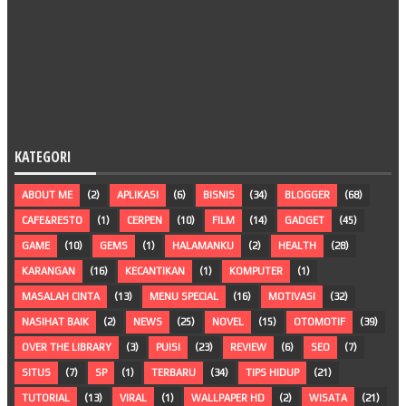
KATEGORI
ABOUT ME
(2)
APLIKASI
(6)
BISNIS
(34)
BLOGGER
(68)
CAFE&RESTO
(1)
CERPEN
(10)
FILM
(14)
GADGET
(45)
GAME
(10)
GEMS
(1)
HALAMANKU
(2)
HEALTH
(28)
KARANGAN
(16)
KECANTIKAN
(1)
KOMPUTER
(1)
MASALAH CINTA
(13)
MENU SPECIAL
(16)
MOTIVASI
(32)
NASIHAT BAIK
(2)
NEWS
(25)
NOVEL
(15)
OTOMOTIF
(39)
OVER THE LIBRARY
(3)
PUISI
(23)
REVIEW
(6)
SEO
(7)
SITUS
(7)
SP
(1)
TERBARU
(34)
TIPS HIDUP
(21)
TUTORIAL
(13)
VIRAL
(1)
WALLPAPER HD
(2)
WISATA
(21)