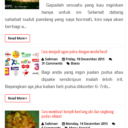
Gapailah sesuatu yang kau inginkan
hanya untuk ini- Selamat datang
sahabat sudut pandang yang saya hormati, kini saya akan
berbagi a...
Read More
Cara menjadi agen pulsa dengan modal kecil
Saliman
Friday, 18 December 2015
31 Comments
Bisnis
Bagi anda yang ingin jualan pulsa atau
dipake sendiripun malah lebih irit.
Bayangkan aja jika kalian beli pulsa dikonter 6-7rib...
Read More
Cara membuat keripik kentang,ubi dan singkong
pedas nikmat
Saliman
Monday, 14 December 2015
6 Comments
Menu Special