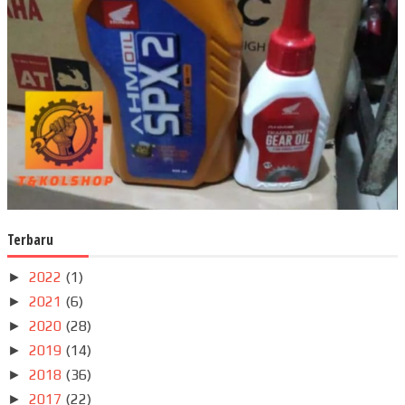
Terbaru
2022
(1)
►
2021
(6)
►
2020
(28)
►
2019
(14)
►
2018
(36)
►
2017
(22)
►