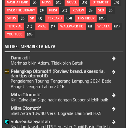
NASIHAT BAIK
(2)
NEWS
(25)
NOVEL
(15)
OTOMOTIF
(39)
OVER THE LIBRARY
(3)
PUISI
(23)
REVIEW
(6)
SEO
(7)
SITUS
(7)
SP
(1)
TERBARU
(34)
TIPS HIDUP
(21)
TUTORIAL
(13)
VIRAL
(1)
WALLPAPER HD
(2)
WISATA
(21)
YOU TUBE
(24)
ARTIKEL MENARIK LAINNYA
Danu adji
Marimas bikin Adem, Tidak bikin Batuk
Pelengkap Otomotif (Review brand, aksesoris,
dan tips otomotif)
Pengalaman Touring Tangerang Lampung 2024 Beda
Banget Dengan Tahun 2016
Mitra Otomotif
Kini Calya dan Sigra hadir dengan Suspensi lebih baik
Mitra Otomotif
Shell Astra 10w40 Versi Upgrade Dari Shell HX5
Suka-Suka Syarifah
Soal dan Jawaban UTS Semester Ganjil Basic English