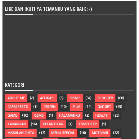
LIKE DAN IKUTI YA TEMANKU YANG BAIK :-)
KATEGORI
ABOUT ME
(2)
APLIKASI
(6)
BISNIS
(34)
BLOGGER
(68)
CAFE&RESTO
(1)
CERPEN
(10)
FILM
(14)
GADGET
(45)
GAME
(10)
GEMS
(1)
HALAMANKU
(2)
HEALTH
(28)
KARANGAN
(16)
KECANTIKAN
(1)
KOMPUTER
(1)
MASALAH CINTA
(13)
MENU SPECIAL
(16)
MOTIVASI
(32)