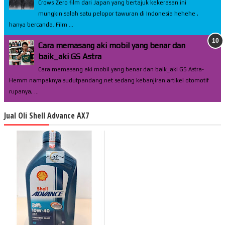
Crows Zero film dari Japan yang bertajuk kekerasan ini
mungkin salah satu pelopor tawuran di Indonesia hehehe ,
hanya bercanda. Film ...
Cara memasang aki mobil yang benar dan
baik_aki GS Astra
Cara memasang aki mobil yang benar dan baik_aki GS Astra-
Hemm nampaknya sudutpandang.net sedang kebanjiran artikel otomotif
rupanya, ...
Jual Oli Shell Advance AX7