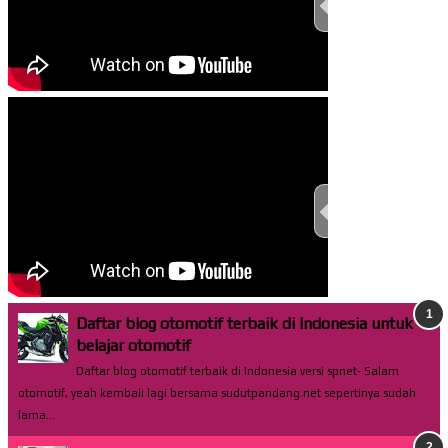
TEST THIS ST
TEST THIS ST
Daftar blog otomotif terbaik di Indonesia untuk
belajar otomotif
Daftar blog otomotif terbaik di Indonesia versi spnet- Salam
otomotif, yeah kembali lagi bersama sudutpandang.net sepertinya sudah
lama...