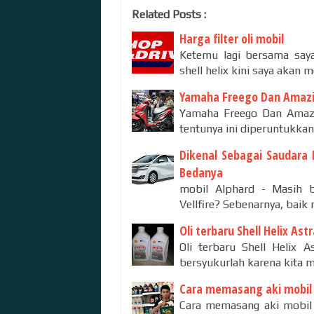
Related Posts :
Harga filter oli mobil
Ketemu lagi bersama saya
shell helix kini saya akan
Yamaha Freego Dan Amazi
Yamaha Freego Dan Amazi
tentunya ini diperuntukka
Dikenal Sebagai Saudara 
Bedanya
mobil Alphard - Masih 
Vellfire? Sebenarnya, baik
Oli terbaru Shell Helix Ast
Oli terbaru Shell Helix 
bersyukurlah karena kita 
Cara memasang aki mobil 
Cara memasang aki mobil