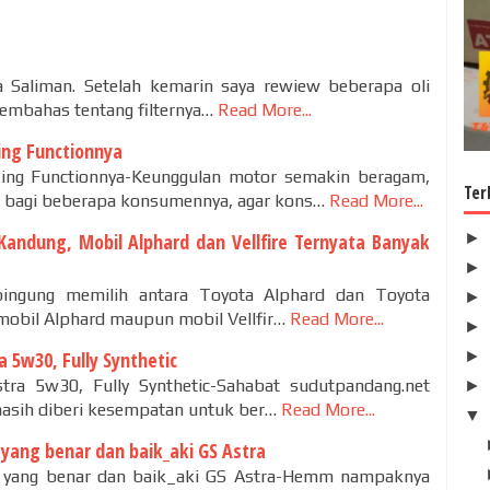
 Saliman. Setelah kemarin saya rewiew beberapa oli
 membahas tentang filternya…
Read More...
ng Functionnya
ng Functionnya-Keunggulan motor semakin beragam,
Ter
n bagi beberapa konsumennya, agar kons…
Read More...
►
Kandung, Mobil Alphard dan Vellfire Ternyata Banyak
►
bingung memilih antara Toyota Alphard dan Toyota
►
 mobil Alphard maupun mobil Vellfir…
Read More...
►
►
ra 5w30, Fully Synthetic
Astra 5w30, Fully Synthetic-Sahabat sudutpandang.net
►
masih diberi kesempatan untuk ber…
Read More...
▼
yang benar dan baik_aki GS Astra
 yang benar dan baik_aki GS Astra-Hemm nampaknya