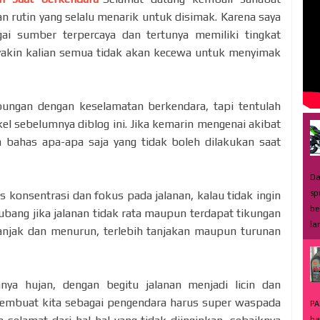
rutin yang selalu menarik untuk disimak. Karena saya
ai sumber terpercaya dan tertunya memiliki tingkat
 yakin kalian semua tidak akan kecewa untuk menyimak
bungan dengan keselamatan berkendara, tapi tentulah
el sebelumnya diblog ini. Jika kemarin mengenai akibat
a bahas apa-apa saja yang tidak boleh dilakukan saat
Da
sp
s konsentrasi dan fokus pada jalanan, kalau tidak ingin
be
 lubang jika jalanan tidak rata maupun terdapat tikungan
la
nanjak dan menurun, terlebih tanjakan maupun turunan
nya hujan, dengan begitu jalanan menjadi licin dan
 membuat kita sebagai pengendara harus super waspada
PA
ba