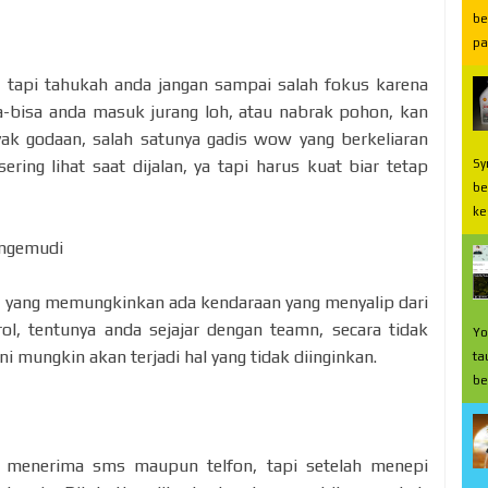
be
pa
h, tapi tahukah anda jangan sampai salah fokus karena
sa-bisa anda masuk jurang loh, atau nabrak pohon, kan
nyak godaan, salah satunya gadis wow yang berkeliaran
ing lihat saat dijalan, ya tapi harus kuat biar tetap
Sy
be
ke
engemudi
ah yang memungkinkan ada kendaraan yang menyalip dari
ol, tentunya anda sejajar dengan teamn, secara tidak
Yo
ni mungkin akan terjadi hal yang tidak diinginkan.
ta
be
k menerima sms maupun telfon, tapi setelah menepi