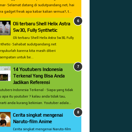
nar- Selamat datang di sudutpandang.net, hai
ra gadget freak apa kabar kalian semua?, t...
Oli terbaru Shell Helix Astra
5w30, Fully Synthetic
Oli terbaru Shell Helix Astra 5w30, Fully
nthetic- Sahabat sudutpandang.net
rsyukurlah karena kita masih diberi
sempatan untuk be...
14 Youtubers Indonesia
Terkenal Yang Bisa Anda
Jadikan Referensi
utubers Indonesia Terkenal - Siapa yang tidak
u apa itu youtuber ? kalau anda tidak tau,
rarti anda kurang kekinian. Youtuber adala...
Cerita singkat mengenai
Naruto-film Anime
Cerita singkat mengenai Naruto-film