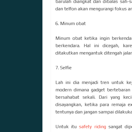
barulah diangkat dan dibalas sah-s
dan telfon akan mengurangi fokus a
6. Minum obat
Minum obat ketika ingin berkendar
berkendara. Hal ini dicegah, ka
ditakutkan mengantuk ditengah jalan
7. Selfie
Lah ini dia menjadi tren untuk ke
modern dimana gadget bertebaran t
bersahabat sekali. Dari yang ke
disayangkan, ketika para remaja ex
tentunya dan jangan sampai dilakuk
Untuk itu
safety riding
sangat dipe