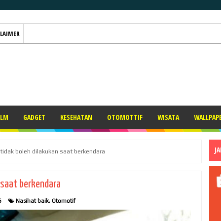
CLAIMER
ILM
GADGET
KESEHATAN
OTOMOTTIF
WISATA
WALLPAP
J
 tidak boleh dilakukan saat berkendara
n saat berkendara
6
Nasihat baik
,
Otomotif