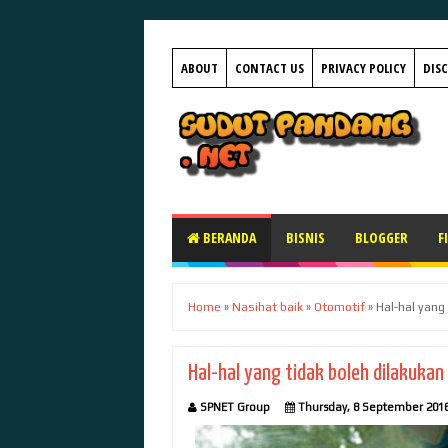
ABOUT
CONTACT US
PRIVACY POLICY
DIS
BERANDA
BISNIS
BLOGGER
F
Home
»
Nasihat baik
»
Otomotif
»
Hal-hal yang
Hal-hal yang tidak boleh dilakuka
SPNET Group
Thursday, 8 September 201