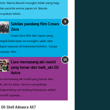
ime- Nama Naruto mungkin tidak asing bagi
lian pecinta anime japan ini. Naruto
rupakan tokoh...
Sekilas pandang film Crows
Zero
Crows Zero film dari Japan yang
rtajuk kekerasan ini mungkin salah satu
lopor tawuran di Indonesia hehehe , hanya
rcanda. Film ...
Cara memasang aki mobil
yang benar dan baik_aki GS
Astra
ra memasang aki mobil yang benar dan
ik_aki GS Astra- Hemm nampaknya
dutpandang.net sedang kebanjiran artikel
omotif rupanya, ...
l Oli Shell Advance AX7