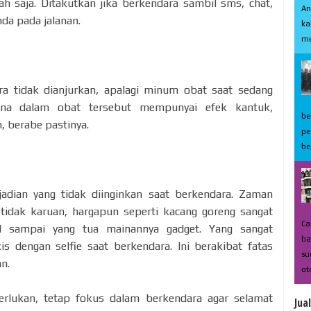
ah saja. Ditakutkan jika berkendara sambil sms, chat,
An
nda pada jalanan.
ka
me
a tidak dianjurkan, apalagi minum obat saat sedang
rena dalam obat tersebut mempunyai efek kantuk,
be
, berabe pastinya.
pe
be
jadian yang tidak diinginkan saat berkendara. Zaman
idak karuan, hargapun seperti kacang goreng sangat
Ca
cil sampai yang tua mainannya gadget. Yang sangat
ba
is dengan selfie saat berkendara. Ini berakibat fatas
su
an.
ot
rlukan, tetap fokus dalam berkendara agar selamat
Jua