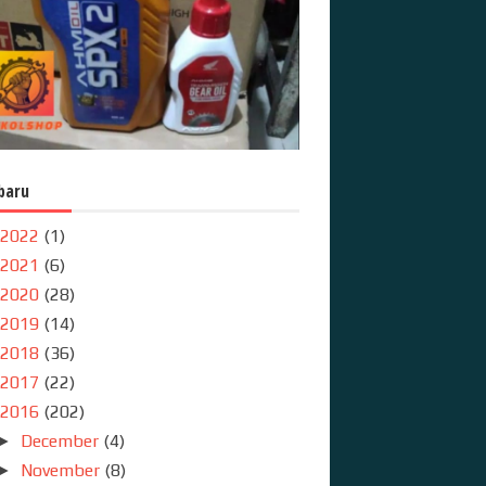
baru
2022
(1)
2021
(6)
2020
(28)
2019
(14)
2018
(36)
2017
(22)
2016
(202)
December
(4)
►
November
(8)
►