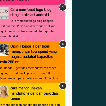
Cara membuat logo blog
dengan picsart android
Cara membuat logo blog dengan
csart android- Picsart adalah sebuah aplikasi
ng digunakan untuk mengedit foto,gambar
n membuat sk...
Opini Honda Tiger tidak
mempunyai top speed yang
bagus, padahal kapasitas
esin 200 cc
ini Honda Tiger tidak mempunyai top speed
ng bagus, padahal kapasitas mesin 200 cc-
lamat malam para pecinta otomotif, hari ini s...
cara menggunakan
handphone dengan baik dan
benar
ra menggunakan handphone dengan baik dan