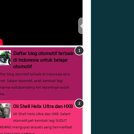
TEST THIS STREAM
Daftar blog otomotif terbaik
di Indonesia untuk belajar
otomotif
ftar blog otomotif terbaik di Indonesia versi
net- Salam otomotif, yeah kembali lagi
rsama sudutpandang.net sepertinya sudah
ma...
Oli Shell Helix Ultra dan HX8
Oli Shell Helix Ultra dan HX8- Salam
otomotif,yah kembali lagi SUDUT
NDANG mengupas sesuatu yang bermanfaat
gi orang lain pastinya...