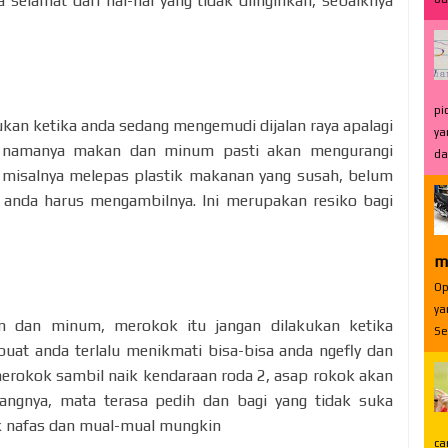
 selamat dari hal-hal yang tidak diinginkan, sebaiknya
.
pi
kan ketika anda sedang mengemudi dijalan raya apalagi
ya
g namanya makan dan minum pasti akan mengurangi
da
. misalnya melepas plastik makanan yang susah, belum
 anda harus mengambilnya. Ini merupakan resiko bagi
m
Op
ya
 dan minum, merokok itu jangan dilakukan ketika
Se
uat anda terlalu menikmati bisa-bisa anda ngefly dan
merokok sambil naik kendaraan roda 2, asap rokok akan
angnya, mata terasa pedih dan bagi yang tidak suka
k nafas dan mual-mual mungkin
ca