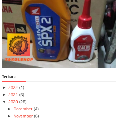
Terbaru
2022
(1)
►
2021
(6)
►
2020
(28)
▼
December
(4)
►
November
(6)
►