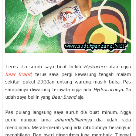
Terus dia suruh saya buat beliin
Hydrococo
atau ngga
Bear Brand
,
terus saya pergi kewarung tengah malam
sekitar pukul 23:30an untung warung masih buka. Pas
sampainya diwarung ternyata ngga ada
Hydrococo
nya. Ya
udah saya beliin yang
Bear Brand
aja.
Pas pulang langsung saya suruh dia buat minum. Ngga
perlu nunggu lama
alhamdulillahnya
dia udah rada
mendingan. Merah-merah yang ada ditubuhnya berangsur
menghilang. Dan nyeri diperutnya juga membaik. Tinggal