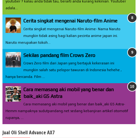
youtuber ? kalau anda tidak tau, berarti anda kurang kekinian. Youtuber
adala...
Cerita singkat mengenai Naruto-film Anime
Cerita singkat mengenai Naruto-film Anime- Nama Naruto
mungkin tidak asing bagi kalian pecinta anime japan ini.
Naruto merupakan tokoh...
Sekilas pandang film Crows Zero
Crows Zero film dari Japan yang bertajuk kekerasan ini
mungkin salah satu pelopor tawuran di Indonesia hehehe ,
hanya bercanda. Film ...
Cara memasang aki mobil yang benar dan
baik_aki GS Astra
Cara memasang aki mobil yang benar dan baik_aki GS Astra-
Hemm nampaknya sudutpandang.net sedang kebanjiran artikel otomotif
rupanya, ...
Jual Oli Shell Advance AX7