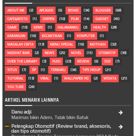
ABOUT ME
(2)
APLIKASI
(6)
BISNIS
(34)
BLOGGER
(68)
CAFE&RESTO
(1)
CERPEN
(10)
FILM
(14)
GADGET
(45)
GAME
(10)
GEMS
(1)
HALAMANKU
(2)
HEALTH
(28)
KARANGAN
(16)
KECANTIKAN
(1)
KOMPUTER
(1)
MASALAH CINTA
(13)
MENU SPECIAL
(16)
MOTIVASI
(32)
NASIHAT BAIK
(2)
NEWS
(25)
NOVEL
(15)
OTOMOTIF
(39)
OVER THE LIBRARY
(3)
PUISI
(23)
REVIEW
(6)
SEO
(7)
SITUS
(7)
SP
(1)
TERBARU
(34)
TIPS HIDUP
(21)
TUTORIAL
(13)
VIRAL
(1)
WALLPAPER HD
(2)
WISATA
(21)
YOU TUBE
(24)
ARTIKEL MENARIK LAINNYA
Danu adji
Marimas bikin Adem, Tidak bikin Batuk
Pelengkap Otomotif (Review brand, aksesoris,
dan tips otomotif)