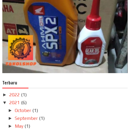
Terbaru
2022
(1)
►
2021
(6)
▼
October
(1)
►
September
(1)
►
May
(1)
►