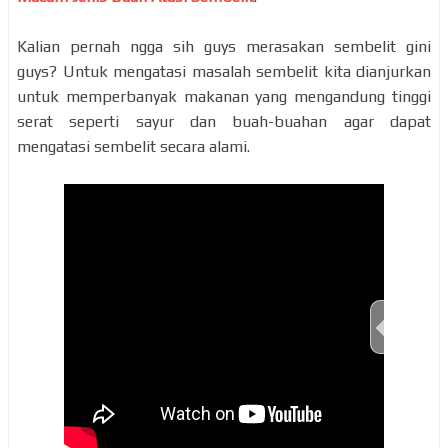
Kalian pernah ngga sih guys merasakan sembelit gini
guys? Untuk mengatasi masalah sembelit kita dianjurkan
untuk memperbanyak makanan yang mengandung tinggi
serat seperti sayur dan buah-buahan agar dapat
mengatasi sembelit secara alami.
TEST