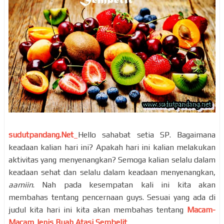
sudutpandang.Net
_
Hello sahabat setia SP. Bagaimana
keadaan kalian hari ini? Apakah hari ini kalian melakukan
aktivitas yang menyenangkan? Semoga kalian selalu dalam
keadaan sehat dan selalu dalam keadaan menyenangkan,
aamiin
. Nah pada kesempatan kali ini kita akan
membahas tentang pencernaan guys. Sesuai yang ada di
judul kita hari ini kita akan membahas tentang
Macam-
Macam Jenis Buah Atasi Sembelit
.