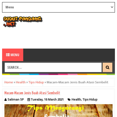
MENU
Home
»
Health
»
Tips Hidup
»
Macam-Macam Jenis Buah Atasi Sembelit
Macam-Macam Jenis Buah Atasi Sembelit
Saliman SP
Tuesday, 16 March 2021
Health
,
Tips Hidup