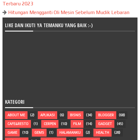
Terbaru 2023
Hitungan Mengganti Oli Mesin Sebelum Mudik Lebaran
LIKE DAN IKUTI YA TEMANKU YANG BAIK :-)
KATEGORI
ABOUT ME
(2)
APLIKASI
(6)
BISNIS
(34)
BLOGGER
(68)
CAFE&RESTO
(1)
CERPEN
(10)
FILM
(14)
GADGET
(45)
GAME
(10)
GEMS
(1)
HALAMANKU
(2)
HEALTH
(28)