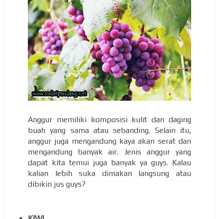
Anggur memiliki komposisi kulit dan daging
buah yang sama atau sebanding. Selain itu,
anggur juga mengandung kaya akan serat dan
mengandung banyak air. Jenis anggur yang
dapat kita temui juga banyak ya guys. Kalau
kalian lebih suka dimakan langsung atau
dibikin jus guys?
KIWI