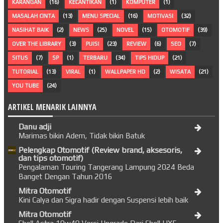
KARANGAN
(16)
KECANTIKAN
(1)
KOMPUTER
(1)
MASALAH CINTA
(13)
MENU SPECIAL
(16)
MOTIVASI
(32)
NASIHAT BAIK
(2)
NEWS
(25)
NOVEL
(15)
OTOMOTIF
(39)
OVER THE LIBRARY
(3)
PUISI
(23)
REVIEW
(6)
SEO
(7)
SITUS
(7)
SP
(1)
TERBARU
(34)
TIPS HIDUP
(21)
TUTORIAL
(13)
VIRAL
(1)
WALLPAPER HD
(2)
WISATA
(21)
YOU TUBE
(24)
ARTIKEL MENARIK LAINNYA
Danu adji
Marimas bikin Adem, Tidak bikin Batuk
Pelengkap Otomotif (Review brand, aksesoris,
dan tips otomotif)
Pengalaman Touring Tangerang Lampung 2024 Beda
Banget Dengan Tahun 2016
Mitra Otomotif
Kini Calya dan Sigra hadir dengan Suspensi lebih baik
Mitra Otomotif