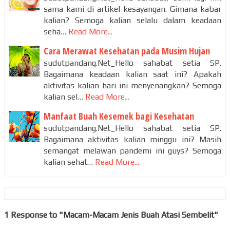
sama kami di artikel kesayangan. Gimana kabar
kalian? Semoga kalian selalu dalam keadaan
seha…
Read More...
Cara Merawat Kesehatan pada Musim Hujan
sudutpandang.Net_Hello sahabat setia SP.
Bagaimana keadaan kalian saat ini? Apakah
aktivitas kalian hari ini menyenangkan? Semoga
kalian sel…
Read More...
Manfaat Buah Kesemek bagi Kesehatan
sudutpandang.Net_Hello sahabat setia SP.
Bagaimana aktivitas kalian minggu ini? Masih
semangat melawan pandemi ini guys? Semoga
kalian sehat…
Read More...
1 Response to "Macam-Macam Jenis Buah Atasi Sembelit"