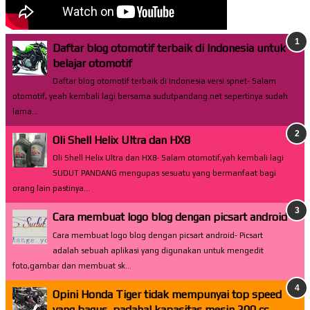
Daftar blog otomotif terbaik di Indonesia untuk
belajar otomotif
Daftar blog otomotif terbaik di Indonesia versi spnet- Salam
otomotif, yeah kembali lagi bersama sudutpandang.net sepertinya sudah
lama...
Oli Shell Helix Ultra dan HX8
Oli Shell Helix Ultra dan HX8- Salam otomotif,yah kembali lagi
SUDUT PANDANG mengupas sesuatu yang bermanfaat bagi
orang lain pastinya...
Cara membuat logo blog dengan picsart android
Cara membuat logo blog dengan picsart android- Picsart
adalah sebuah aplikasi yang digunakan untuk mengedit
foto,gambar dan membuat sk...
Opini Honda Tiger tidak mempunyai top speed
yang bagus, padahal kapasitas mesin 200 cc