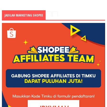
JADILAH MARKETING SHOPEE