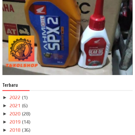
Terbaru
2022
(1)
►
2021
(6)
►
2020
(28)
►
2019
(14)
►
2018
(36)
►