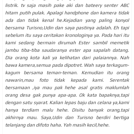
listrik. tv saja masih pake aki dan bateery senter ABC
hitam putih pulak. Apalagi handphone dan kamera tidak
ada dan tidak kenal he.Kejadian yang paling konyol
bersama Turisno,Udin dan saya pastinya adalah. Eh tapi
sebelum itu saya ceritakan kronologinya ya. Pada hari itu
kami sedang bermain dirumah Ester sambil memetik
jambu tiba-tiba saudaranya ester apa sapalah datang.
Dia orang kota kali ya kelihatan dari palaiannya. Nah
bawa kamera,semua pada dipotret. Wah saya terkagum-
kagum bersama teman-teman. Kemudian itu orang
nawarin,mau foto tidak kepada kami. Serentak
bersamaan ,iya mau pak hehe asal gratis maklumlah
orang desa gak punya apa-apa. Ok kata bapaknya,tapi
dengan satu syarat. Kalian lepas baju dan celana ya,kami
hanya terdiam malu hehe. Disitu banyak orang,tapi
akhirnya mau. Saya,Udin dan Turisno berdiri bertiga
telanjang dan difoto haha. Yah masih kecil,hehe.