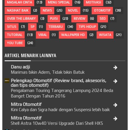
MASALAH CINTA
(13)
MENU SPECIAL
(16)
MOTIVASI
(32)
NASIHAT BAIK
(2)
NEWS
(25)
NOVEL
(15)
OTOMOTIF
(39)
OVER THE LIBRARY
(3)
PUISI
(23)
REVIEW
(6)
SEO
(7)
SITUS
(7)
SP
(1)
TERBARU
(34)
TIPS HIDUP
(21)
TUTORIAL
(13)
VIRAL
(1)
WALLPAPER HD
(2)
WISATA
(21)
YOU TUBE
(24)
ARTIKEL MENARIK LAINNYA
Danu adji
Marimas bikin Adem, Tidak bikin Batuk
Pelengkap Otomotif (Review brand, aksesoris,
dan tips otomotif)
Pengalaman Touring Tangerang Lampung 2024 Beda
Banget Dengan Tahun 2016
Mitra Otomotif
Kini Calya dan Sigra hadir dengan Suspensi lebih baik
Mitra Otomotif
Shell Astra 10w40 Versi Upgrade Dari Shell HX5