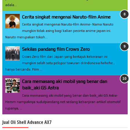
adala...
Cerita singkat mengenai Naruto-film Anime
Cerita singkat mengenai Naruto-film Anime- Nama Naruto
mungkin tidak asing bagi kalian pecinta anime japan ini.
Naruto merupakan tokoh...
Sekilas pandang film Crows Zero
Crows Zero film dari Japan yang bertajuk kekerasan ini
mungkin salah satu pelopor tawuran di Indonesia hehehe ,
hanya bercanda. Film ...
Cara memasang aki mobil yang benar dan
baik_aki GS Astra
Cara memasang aki mobil yang benar dan baik_aki GS Astra-
Hemm nampaknya sudutpandang.net sedang kebanjiran artikel otomotif
rupanya, ...
Jual Oli Shell Advance AX7