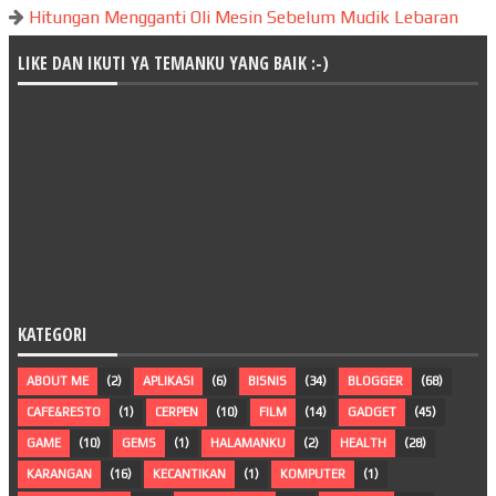
Hitungan Mengganti Oli Mesin Sebelum Mudik Lebaran
LIKE DAN IKUTI YA TEMANKU YANG BAIK :-)
KATEGORI
ABOUT ME
(2)
APLIKASI
(6)
BISNIS
(34)
BLOGGER
(68)
CAFE&RESTO
(1)
CERPEN
(10)
FILM
(14)
GADGET
(45)
GAME
(10)
GEMS
(1)
HALAMANKU
(2)
HEALTH
(28)
KARANGAN
(16)
KECANTIKAN
(1)
KOMPUTER
(1)