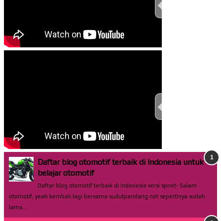
TEST THIS ST
TEST THIS ST
Daftar blog otomotif terbaik di Indonesia untuk
belajar otomotif
Daftar blog otomotif terbaik di Indonesia versi spnet- Salam
otomotif, yeah kembali lagi bersama sudutpandang.net sepertinya sudah
lama...