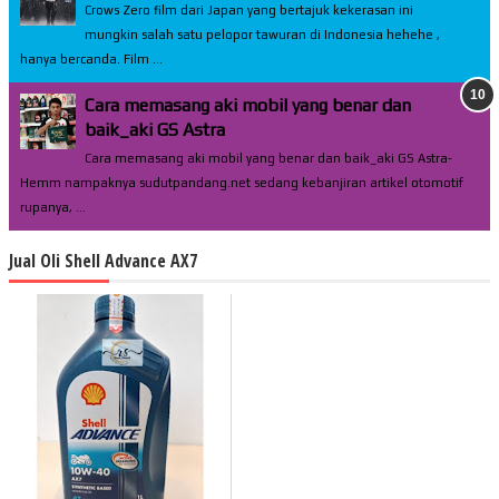
Crows Zero film dari Japan yang bertajuk kekerasan ini
mungkin salah satu pelopor tawuran di Indonesia hehehe ,
hanya bercanda. Film ...
Cara memasang aki mobil yang benar dan
baik_aki GS Astra
Cara memasang aki mobil yang benar dan baik_aki GS Astra-
Hemm nampaknya sudutpandang.net sedang kebanjiran artikel otomotif
rupanya, ...
Jual Oli Shell Advance AX7