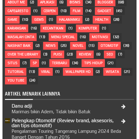
ABOUT ME
(2)
APLIKASI
(6)
BISNIS
(34)
BLOGGER
(68)
CAFE&RESTO
(1)
CERPEN
(10)
FILM
(14)
GADGET
(45)
GAME
(10)
GEMS
(1)
HALAMANKU
(2)
HEALTH
(28)
KARANGAN
(16)
KECANTIKAN
(1)
KOMPUTER
(1)
MASALAH CINTA
(13)
MENU SPECIAL
(16)
MOTIVASI
(32)
NASIHAT BAIK
(2)
NEWS
(25)
NOVEL
(15)
OTOMOTIF
(39)
OVER THE LIBRARY
(3)
PUISI
(23)
REVIEW
(6)
SEO
(7)
SITUS
(7)
SP
(1)
TERBARU
(34)
TIPS HIDUP
(21)
TUTORIAL
(13)
VIRAL
(1)
WALLPAPER HD
(2)
WISATA
(21)
YOU TUBE
(24)
ARTIKEL MENARIK LAINNYA
Danu adji
Marimas bikin Adem, Tidak bikin Batuk
Pelengkap Otomotif (Review brand, aksesoris,
dan tips otomotif)
Pengalaman Touring Tangerang Lampung 2024 Beda
Banget Dengan Tahun 2016