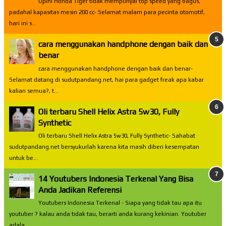
Opini Honda Tiger tidak mempunyai top speed yang bagus,
padahal kapasitas mesin 200 cc- Selamat malam para pecinta otomotif,
hari ini s...
cara menggunakan handphone dengan baik dan
benar
cara menggunakan handphone dengan baik dan benar-
Selamat datang di sudutpandang.net, hai para gadget freak apa kabar
kalian semua?, t...
Oli terbaru Shell Helix Astra 5w30, Fully
Synthetic
Oli terbaru Shell Helix Astra 5w30, Fully Synthetic- Sahabat
sudutpandang.net bersyukurlah karena kita masih diberi kesempatan
untuk be...
14 Youtubers Indonesia Terkenal Yang Bisa
Anda Jadikan Referensi
Youtubers Indonesia Terkenal - Siapa yang tidak tau apa itu
youtuber ? kalau anda tidak tau, berarti anda kurang kekinian. Youtuber
adala...