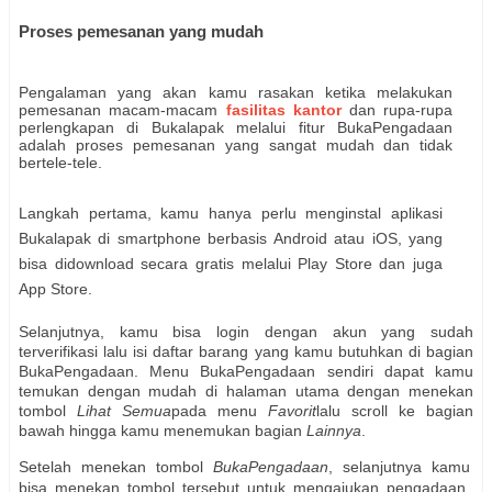
Proses pemesanan yang mudah
Pengalaman yang akan kamu rasakan ketika melakukan
pemesanan macam-macam
fasilitas kantor
dan rupa-rupa
perlengkapan di Bukalapak melalui fitur BukaPengadaan
adalah proses pemesanan yang sangat mudah dan tidak
bertele-tele.
Langkah pertama, kamu hanya perlu menginstal aplikasi
Bukalapak di smartphone berbasis Android atau iOS, yang
bisa didownload secara gratis melalui Play Store dan juga
App Store.
Selanjutnya, kamu bisa login dengan akun yang sudah
terverifikasi lalu isi daftar barang yang kamu butuhkan di bagian
BukaPengadaan. Menu BukaPengadaan sendiri dapat kamu
temukan dengan mudah di halaman utama dengan menekan
tombol
Lihat Semua
pada menu
Favorit
lalu scroll ke bagian
bawah hingga kamu menemukan bagian
Lainnya
.
Setelah menekan tombol
BukaPengadaan
, selanjutnya kamu
bisa menekan tombol tersebut untuk mengajukan pengadaan.