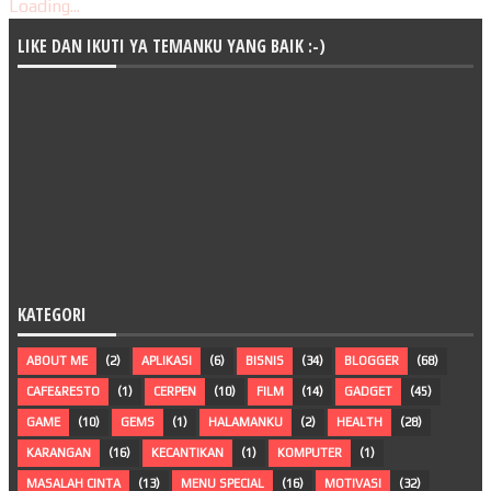
Loading...
LIKE DAN IKUTI YA TEMANKU YANG BAIK :-)
KATEGORI
ABOUT ME
(2)
APLIKASI
(6)
BISNIS
(34)
BLOGGER
(68)
CAFE&RESTO
(1)
CERPEN
(10)
FILM
(14)
GADGET
(45)
GAME
(10)
GEMS
(1)
HALAMANKU
(2)
HEALTH
(28)
KARANGAN
(16)
KECANTIKAN
(1)
KOMPUTER
(1)
MASALAH CINTA
(13)
MENU SPECIAL
(16)
MOTIVASI
(32)