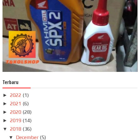
Terbaru
2022
(1)
►
2021
(6)
►
2020
(28)
►
2019
(14)
►
2018
(36)
▼
December
(5)
▼