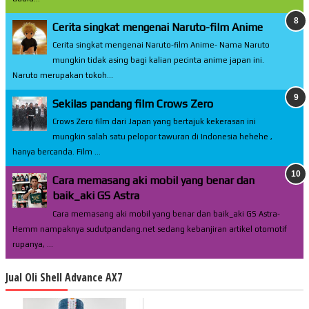
Cerita singkat mengenai Naruto-film Anime
Cerita singkat mengenai Naruto-film Anime- Nama Naruto
mungkin tidak asing bagi kalian pecinta anime japan ini.
Naruto merupakan tokoh...
Sekilas pandang film Crows Zero
Crows Zero film dari Japan yang bertajuk kekerasan ini
mungkin salah satu pelopor tawuran di Indonesia hehehe ,
hanya bercanda. Film ...
Cara memasang aki mobil yang benar dan
baik_aki GS Astra
Cara memasang aki mobil yang benar dan baik_aki GS Astra-
Hemm nampaknya sudutpandang.net sedang kebanjiran artikel otomotif
rupanya, ...
Jual Oli Shell Advance AX7