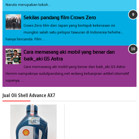
Naruto merupakan tokoh...
Sekilas pandang film Crows Zero
Crows Zero film dari Japan yang bertajuk kekerasan ini
mungkin salah satu pelopor tawuran di Indonesia hehehe ,
hanya bercanda. Film ...
Cara memasang aki mobil yang benar dan
baik_aki GS Astra
Cara memasang aki mobil yang benar dan baik_aki GS Astra-
Hemm nampaknya sudutpandang.net sedang kebanjiran artikel otomotif
rupanya, ...
Jual Oli Shell Advance AX7