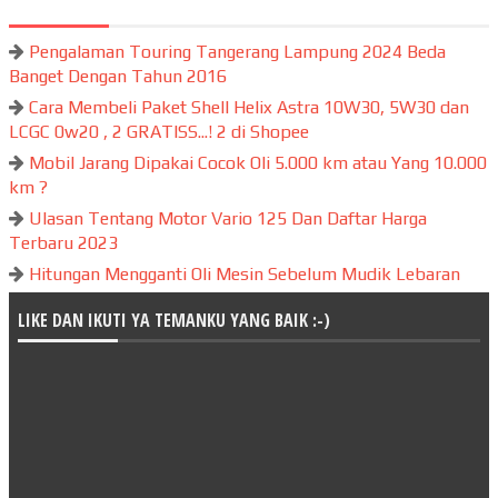
Pengalaman Touring Tangerang Lampung 2024 Beda
Banget Dengan Tahun 2016
Cara Membeli Paket Shell Helix Astra 10W30, 5W30 dan
LCGC 0w20 , 2 GRATISS...! 2 di Shopee
Mobil Jarang Dipakai Cocok Oli 5.000 km atau Yang 10.000
km ?
Ulasan Tentang Motor Vario 125 Dan Daftar Harga
Terbaru 2023
Hitungan Mengganti Oli Mesin Sebelum Mudik Lebaran
LIKE DAN IKUTI YA TEMANKU YANG BAIK :-)