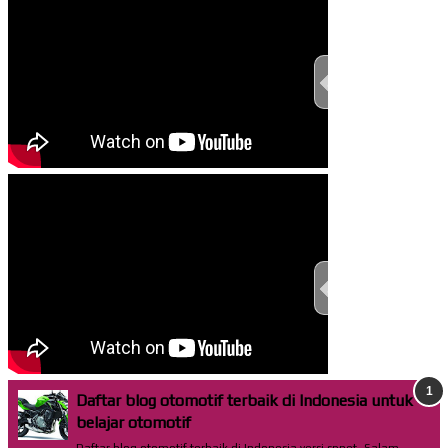
TEST THIS ST
TEST THIS ST
Daftar blog otomotif terbaik di Indonesia untuk
belajar otomotif