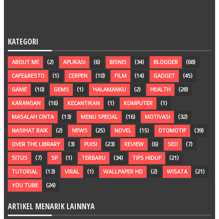
KATEGORI
ABOUT ME
(2)
APLIKASI
(6)
BISNIS
(34)
BLOGGER
(68)
CAFE&RESTO
(1)
CERPEN
(10)
FILM
(14)
GADGET
(45)
GAME
(10)
GEMS
(1)
HALAMANKU
(2)
HEALTH
(28)
KARANGAN
(16)
KECANTIKAN
(1)
KOMPUTER
(1)
MASALAH CINTA
(13)
MENU SPECIAL
(16)
MOTIVASI
(32)
NASIHAT BAIK
(2)
NEWS
(25)
NOVEL
(15)
OTOMOTIF
(39)
OVER THE LIBRARY
(3)
PUISI
(23)
REVIEW
(6)
SEO
(7)
SITUS
(7)
SP
(1)
TERBARU
(34)
TIPS HIDUP
(21)
TUTORIAL
(13)
VIRAL
(1)
WALLPAPER HD
(2)
WISATA
(21)
YOU TUBE
(24)
ARTIKEL MENARIK LAINNYA