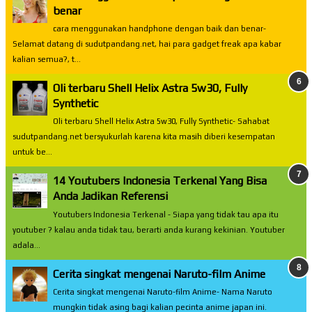
benar
cara menggunakan handphone dengan baik dan benar-
Selamat datang di sudutpandang.net, hai para gadget freak apa kabar
kalian semua?, t...
Oli terbaru Shell Helix Astra 5w30, Fully
Synthetic
Oli terbaru Shell Helix Astra 5w30, Fully Synthetic- Sahabat
sudutpandang.net bersyukurlah karena kita masih diberi kesempatan
untuk be...
14 Youtubers Indonesia Terkenal Yang Bisa
Anda Jadikan Referensi
Youtubers Indonesia Terkenal - Siapa yang tidak tau apa itu
youtuber ? kalau anda tidak tau, berarti anda kurang kekinian. Youtuber
adala...
Cerita singkat mengenai Naruto-film Anime
Cerita singkat mengenai Naruto-film Anime- Nama Naruto
mungkin tidak asing bagi kalian pecinta anime japan ini.