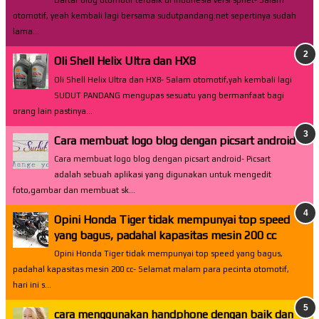
Daftar blog otomotif terbaik di Indonesia versi spnet- Salam
otomotif, yeah kembali lagi bersama sudutpandang.net sepertinya sudah
lama...
Oli Shell Helix Ultra dan HX8
Oli Shell Helix Ultra dan HX8- Salam otomotif,yah kembali lagi
SUDUT PANDANG mengupas sesuatu yang bermanfaat bagi
orang lain pastinya...
Cara membuat logo blog dengan picsart android
Cara membuat logo blog dengan picsart android- Picsart
adalah sebuah aplikasi yang digunakan untuk mengedit
foto,gambar dan membuat sk...
Opini Honda Tiger tidak mempunyai top speed
yang bagus, padahal kapasitas mesin 200 cc
Opini Honda Tiger tidak mempunyai top speed yang bagus,
padahal kapasitas mesin 200 cc- Selamat malam para pecinta otomotif,
hari ini s...
cara menggunakan handphone dengan baik dan