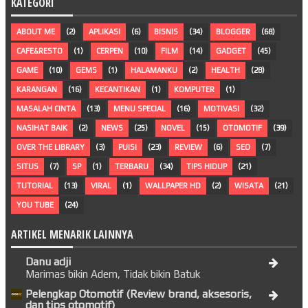
KATEGORI
ABOUT ME
(2)
APLIKASI
(6)
BISNIS
(34)
BLOGGER
(68)
CAFE&RESTO
(1)
CERPEN
(10)
FILM
(14)
GADGET
(45)
GAME
(10)
GEMS
(1)
HALAMANKU
(2)
HEALTH
(28)
KARANGAN
(16)
KECANTIKAN
(1)
KOMPUTER
(1)
MASALAH CINTA
(13)
MENU SPECIAL
(16)
MOTIVASI
(32)
NASIHAT BAIK
(2)
NEWS
(25)
NOVEL
(15)
OTOMOTIF
(39)
OVER THE LIBRARY
(3)
PUISI
(23)
REVIEW
(6)
SEO
(7)
SITUS
(7)
SP
(1)
TERBARU
(34)
TIPS HIDUP
(21)
TUTORIAL
(13)
VIRAL
(1)
WALLPAPER HD
(2)
WISATA
(21)
YOU TUBE
(24)
ARTIKEL MENARIK LAINNYA
Danu adji
Marimas bikin Adem, Tidak bikin Batuk
Pelengkap Otomotif (Review brand, aksesoris,
dan tips otomotif)