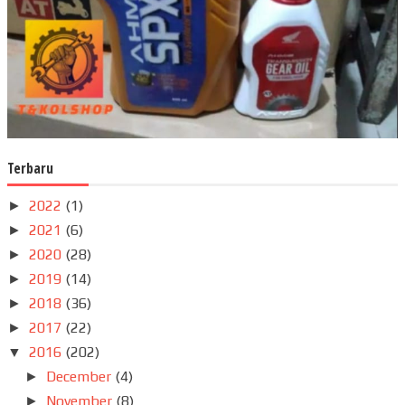
Terbaru
2022
(1)
►
2021
(6)
►
2020
(28)
►
2019
(14)
►
2018
(36)
►
2017
(22)
►
2016
(202)
▼
December
(4)
►
November
(8)
►