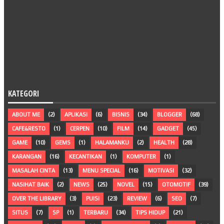
KATEGORI
ABOUT ME
(2)
APLIKASI
(6)
BISNIS
(34)
BLOGGER
(68)
CAFE&RESTO
(1)
CERPEN
(10)
FILM
(14)
GADGET
(45)
GAME
(10)
GEMS
(1)
HALAMANKU
(2)
HEALTH
(28)
KARANGAN
(16)
KECANTIKAN
(1)
KOMPUTER
(1)
MASALAH CINTA
(13)
MENU SPECIAL
(16)
MOTIVASI
(32)
NASIHAT BAIK
(2)
NEWS
(25)
NOVEL
(15)
OTOMOTIF
(39)
OVER THE LIBRARY
(3)
PUISI
(23)
REVIEW
(6)
SEO
(7)
SITUS
(7)
SP
(1)
TERBARU
(34)
TIPS HIDUP
(21)