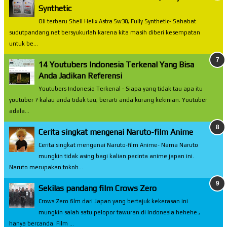
Synthetic
Oli terbaru Shell Helix Astra 5w30, Fully Synthetic- Sahabat
sudutpandang.net bersyukurlah karena kita masih diberi kesempatan
untuk be...
14 Youtubers Indonesia Terkenal Yang Bisa
Anda Jadikan Referensi
Youtubers Indonesia Terkenal - Siapa yang tidak tau apa itu
youtuber ? kalau anda tidak tau, berarti anda kurang kekinian. Youtuber
adala...
Cerita singkat mengenai Naruto-film Anime
Cerita singkat mengenai Naruto-film Anime- Nama Naruto
mungkin tidak asing bagi kalian pecinta anime japan ini.
Naruto merupakan tokoh...
Sekilas pandang film Crows Zero
Crows Zero film dari Japan yang bertajuk kekerasan ini
mungkin salah satu pelopor tawuran di Indonesia hehehe ,
hanya bercanda. Film ...