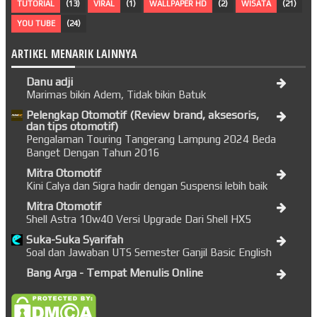
TUTORIAL
(13)
VIRAL
(1)
WALLPAPER HD
(2)
WISATA
(21)
YOU TUBE
(24)
ARTIKEL MENARIK LAINNYA
Danu adji
Marimas bikin Adem, Tidak bikin Batuk
Pelengkap Otomotif (Review brand, aksesoris,
dan tips otomotif)
Pengalaman Touring Tangerang Lampung 2024 Beda
Banget Dengan Tahun 2016
Mitra Otomotif
Kini Calya dan Sigra hadir dengan Suspensi lebih baik
Mitra Otomotif
Shell Astra 10w40 Versi Upgrade Dari Shell HX5
Suka-Suka Syarifah
Soal dan Jawaban UTS Semester Ganjil Basic English
Bang Arga - Tempat Menulis Online