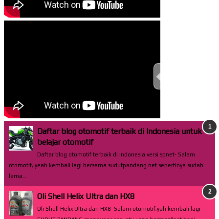
TEST THIS ST
Daftar blog otomotif terbaik di Indonesia untuk
belajar otomotif
Daftar blog otomotif terbaik di Indonesia versi spnet- Salam
otomotif, yeah kembali lagi bersama sudutpandang.net sepertinya sudah
lama...
Oli Shell Helix Ultra dan HX8
Oli Shell Helix Ultra dan HX8- Salam otomotif,yah kembali lagi