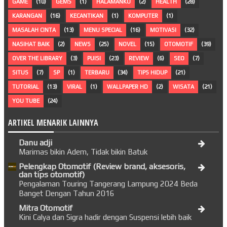
GAME
(10)
GEMS
(1)
HALAMANKU
(2)
HEALTH
(28)
KARANGAN
(16)
KECANTIKAN
(1)
KOMPUTER
(1)
MASALAH CINTA
(13)
MENU SPECIAL
(16)
MOTIVASI
(32)
NASIHAT BAIK
(2)
NEWS
(25)
NOVEL
(15)
OTOMOTIF
(39)
OVER THE LIBRARY
(3)
PUISI
(23)
REVIEW
(6)
SEO
(7)
SITUS
(7)
SP
(1)
TERBARU
(34)
TIPS HIDUP
(21)
TUTORIAL
(13)
VIRAL
(1)
WALLPAPER HD
(2)
WISATA
(21)
YOU TUBE
(24)
ARTIKEL MENARIK LAINNYA
Danu adji
Marimas bikin Adem, Tidak bikin Batuk
Pelengkap Otomotif (Review brand, aksesoris,
dan tips otomotif)
Pengalaman Touring Tangerang Lampung 2024 Beda
Banget Dengan Tahun 2016
Mitra Otomotif
Kini Calya dan Sigra hadir dengan Suspensi lebih baik