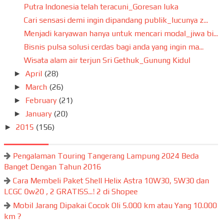
Putra Indonesia telah teracuni_Goresan luka
Cari sensasi demi ingin dipandang publik_lucunya z...
Menjadi karyawan hanya untuk mencari modal_jiwa bi...
Bisnis pulsa solusi cerdas bagi anda yang ingin ma...
Wisata alam air terjun Sri Gethuk_Gunung Kidul
April
(28)
►
March
(26)
►
February
(21)
►
January
(20)
►
2015
(156)
►
Pengalaman Touring Tangerang Lampung 2024 Beda
Banget Dengan Tahun 2016
Cara Membeli Paket Shell Helix Astra 10W30, 5W30 dan
LCGC 0w20 , 2 GRATISS...! 2 di Shopee
Mobil Jarang Dipakai Cocok Oli 5.000 km atau Yang 10.000
km ?