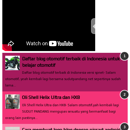
TEST THIS ST
Daftar blog otomotif terbaik di Indonesia untuk
belajar otomotif
Daftar blog otomotif terbaik di Indonesia versi spnet- Salam
otomotif, yeah kembali lagi bersama sudutpandang.net sepertinya sudah
lama...
Oli Shell Helix Ultra dan HX8
Oli Shell Helix Ultra dan HX8- Salam otomotif,yah kembali lagi
SUDUT PANDANG mengupas sesuatu yang bermanfaat bagi
orang lain pastinya...
Cara membuat logo blog dengan picsart android