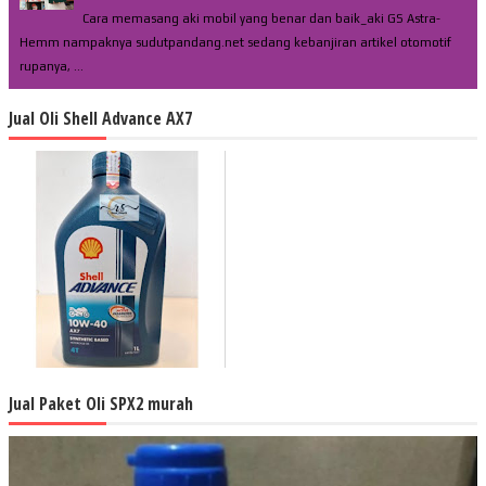
Cara memasang aki mobil yang benar dan baik_aki GS Astra-
Hemm nampaknya sudutpandang.net sedang kebanjiran artikel otomotif
rupanya, ...
Jual Oli Shell Advance AX7
Jual Paket Oli SPX2 murah