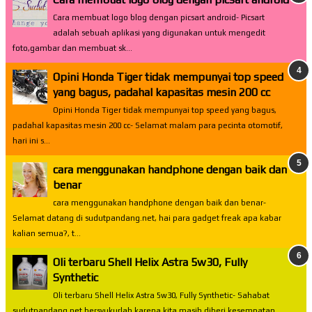
Cara membuat logo blog dengan picsart android- Picsart
adalah sebuah aplikasi yang digunakan untuk mengedit
foto,gambar dan membuat sk...
Opini Honda Tiger tidak mempunyai top speed
yang bagus, padahal kapasitas mesin 200 cc
Opini Honda Tiger tidak mempunyai top speed yang bagus,
padahal kapasitas mesin 200 cc- Selamat malam para pecinta otomotif,
hari ini s...
cara menggunakan handphone dengan baik dan
benar
cara menggunakan handphone dengan baik dan benar-
Selamat datang di sudutpandang.net, hai para gadget freak apa kabar
kalian semua?, t...
Oli terbaru Shell Helix Astra 5w30, Fully
Synthetic
Oli terbaru Shell Helix Astra 5w30, Fully Synthetic- Sahabat
sudutpandang.net bersyukurlah karena kita masih diberi kesempatan