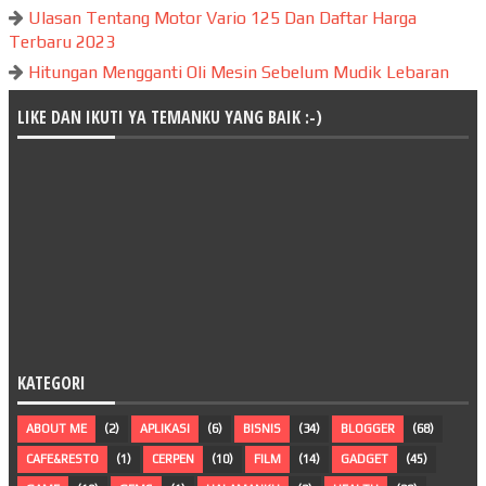
Ulasan Tentang Motor Vario 125 Dan Daftar Harga
Terbaru 2023
Hitungan Mengganti Oli Mesin Sebelum Mudik Lebaran
LIKE DAN IKUTI YA TEMANKU YANG BAIK :-)
KATEGORI
ABOUT ME
(2)
APLIKASI
(6)
BISNIS
(34)
BLOGGER
(68)
CAFE&RESTO
(1)
CERPEN
(10)
FILM
(14)
GADGET
(45)